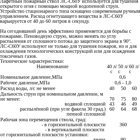
Лафетный пожарный ствол ЛС-С60У используется для тушения
открытого огня с помощью мощной водопенной струи.
Устройство стационарного типа оснащено современным ручным
управлением. Расход огнетушащего вещества в ЛС-С60У
варьируется от 40 до 60 литров в секунду.
На сегодняшний день эффективно применяется для борьбы с
пожарами. Пеноводную струю, можно менять по углу
распыления от сплошного потока до защитного экрана в 90°.
ЛС-С60У используют не только для тушения пожаров, но и для
охлаждения технологических конструкций или для осаждения
токсичных газов.
Технические характеристики:
Наименование
40 л/
50 л/
60 л/
с
с
с
Номинальное давление,МПа
0,6
Рабочее давление,МПа
0,6 - 1,0
Расход воды, л/с не менее
40
50
60
Дальность струи при номинальном давлении, м
не менее:
70
75
80
водяной сплошной
43
46
49
распылённой (при угле факела 30 град.)
60
64
68
пенной сплошной
Рабочая зона перемещения ствола, град:
- в горизонтальной плоскости
360
- в вертикальной плоскости
от горизонтальной плоскости установки:
-вверх
90