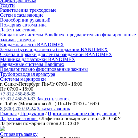
Ящики для песка
Услуги
Разветвления трехходовые
Сетки всасывающие
Водосборник рукавный
Пожарная автоматика
Лафетные стволы
Бандажные системы Bandimex, предварительно фиксированные
зажимы, хомуты
Бандажная лента BANDIMEX
Замки и бугели для ленты бандажной BANDIMEX
Скрепа и пряжки для ленты бандажной BANDIMEX
Машинка для затяжки BANDIMEX
Бандажные системы Bandimex
Предварительно фиксированные зажимы
Трубопроводная арматура
Системы маркировки
г. Санкт-Петербург
Пн-Чт 07:00 - 16:00
Пт 07:00 - 15:00
+7 812 458-86-85
+7 812 458-59-83
Заказать звонок
г. Лобня (Московская обл.)
Пн-Пт 07:00 - 16:00
8 (800) 700-92-24
Заказать звонок
Главная
/
Продукция
/
Противопожарное оборудование
/
Лафетные стволы
/
Лафетный пожарный ствол ЛС-С60У
Лафетный пожарный ствол ЛС-С60У
Отправить заявку