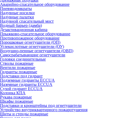
Дренажные подушки
Аварийно-спасательное оборудование
Пневмодомкраты
Надувные носилки
Надувные палатки
Надувной спасательный мост
Водный барьер (дамба)
Дезактивационная кабина
Прыжково-спасательное оборудование
Противопожарное оборудование
Порошковые огнетушители (ОП)
Углекислотные огнетушители (ОУ)
Воздушно-пенные огнетушители (ОВП)
Самосрабатывающие огнетушители
Головки соединительные
Стволы пожарные
Вентили пожарные
Гидранты пожарные
Подставки под гидрант
Подземные гидранты ECCUA
Наземные гидранты ECCUA
Сухой гидрант ECCUA
Колонка КПА
Рукава пожарные
Шкафы пожарные
Подставки и кронштейны под огнетушители
Устройство внутриквартирного пожаротушения
Щиты и стенды пожарные