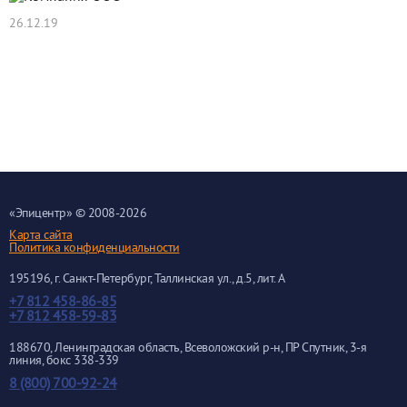
26.12.19
Компания ООО "Эпицентр" поздравляет с
Наступающим 2020 Годом!
Компания ООО "Эпицентр" поздравляет с Наступающим 2020
Годом!
«
Эпицентр
» © 2008-2026
Карта сайта
Политика конфиденциальности
195196
, г.
Санкт-Петербург
, Таллинская ул.
, д.5, лит. А
+7 812 458-86-85
+7 812 458-59-83
188670, Ленинградская область, Всеволожский р-н, ПР Спутник, 3-я
линия, бокс 338-339
8 (800) 700-92-24