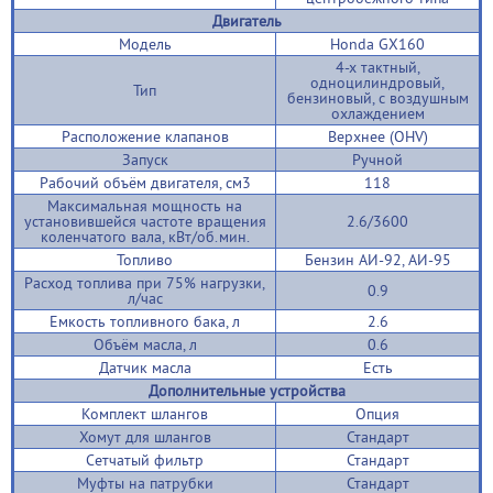
Двигатель
Модель
Honda GX160
4-х тактный,
одноцилиндровый,
Тип
бензиновый, с воздушным
охлаждением
Расположение клапанов
Верхнее (OHV)
Запуск
Ручной
Рабочий объём двигателя, см3
118
Максимальная мощность на
установившейся частоте вращения
2.6/3600
коленчатого вала, кВт/об.мин.
Топливо
Бензин АИ-92, АИ-95
Расход топлива при 75% нагрузки,
0.9
л/час
Емкость топливного бака, л
2.6
Объём масла, л
0.6
Датчик масла
Есть
Дополнительные устройства
Комплект шлангов
Опция
Хомут для шлангов
Стандарт
Сетчатый фильтр
Стандарт
Муфты на патрубки
Стандарт