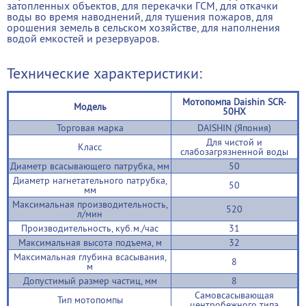
затопленных объектов, для перекачки ГСМ, для откачки
воды во время наводнений, для тушения пожаров, для
орошения земель в сельском хозяйстве, для наполнения
водой емкостей и резервуаров.
Технические характеристики:
Мотопомпа Daishin SCR-
Модель
50HX
Торговая марка
DAISHIN (Япония)
Для чистой и
Класс
слабозагрязненной воды
Диаметр всасывающего патрубка, мм
50
Диаметр нагнетательного патрубка,
50
мм
Максимальная производительность,
520
л/мин
Производительность, куб.м./час
31
Максимальная высота подъема, м
32
Максимальная глубина всасывания,
8
м
Допустимый размер частиц, мм
8
Самовсасывающая
Тип мотопомпы
центробежного типа