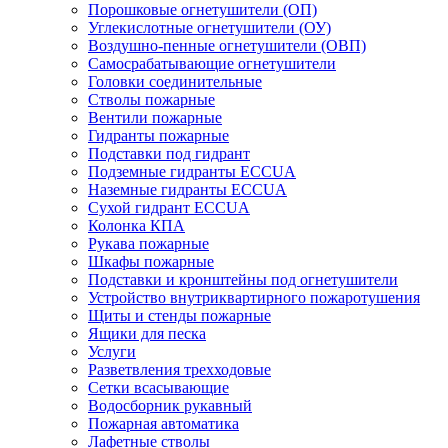
Порошковые огнетушители (ОП)
Углекислотные огнетушители (ОУ)
Воздушно-пенные огнетушители (ОВП)
Самосрабатывающие огнетушители
Головки соединительные
Стволы пожарные
Вентили пожарные
Гидранты пожарные
Подставки под гидрант
Подземные гидранты ECCUA
Наземные гидранты ECCUA
Сухой гидрант ECCUA
Колонка КПА
Рукава пожарные
Шкафы пожарные
Подставки и кронштейны под огнетушители
Устройство внутриквартирного пожаротушения
Щиты и стенды пожарные
Ящики для песка
Услуги
Разветвления трехходовые
Сетки всасывающие
Водосборник рукавный
Пожарная автоматика
Лафетные стволы