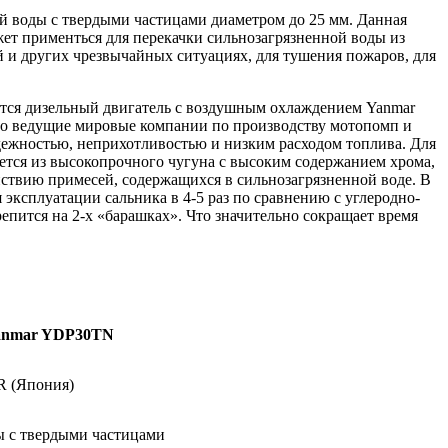
й воды с твердыми частицами диаметром до 25 мм. Данная
ет применться для перекачки сильнозагрязненной воды из
й и других чрезвычайных ситуациях, для тушения пожаров, для
ся дизельный двигатель с воздушным охлаждением Yanmar
то ведущие мировые компании по производству мотопомп и
дежностью, неприхотливостью и низким расходом топлива. Для
ется из высокопрочного чугуна с высоким содержанием хрома,
йствию примесей, содержащихся в сильнозагрязненной воде. В
 эксплуатации сальника в 4-5 раз по сравнению с углеродно-
пится на 2-х «барашках». Что значительно сокращает время
anmar YDP30TN
(Япония)
ы с твердыми частицами