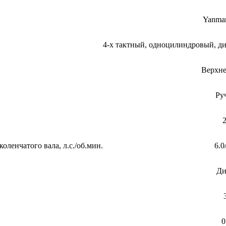
Yanma
4-х тактный, одноцилиндровый, д
Верхн
Ру
ленчатого вала, л.с./об.мин.
6.0
Ди
0