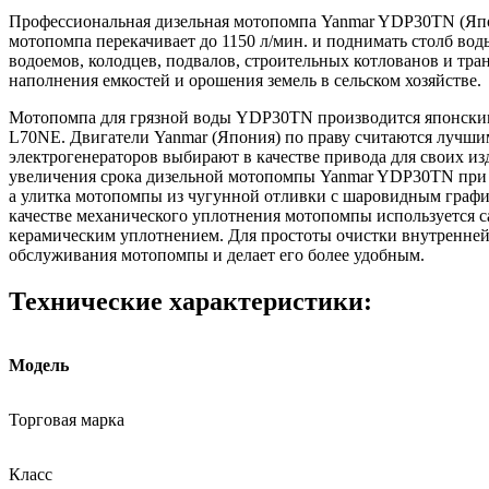
Профессиональная дизельная мотопомпа Yanmar YDP30TN (Япон
мотопомпа перекачивает до 1150 л/мин. и поднимать столб во
водоемов, колодцев, подвалов, строительных котлованов и тра
наполнения емкостей и орошения земель в сельском хозяйстве.
Мотопомпа для грязной воды YDP30TN производится японским
L70NE. Двигатели Yanmar (Япония) по праву считаются лучши
электрогенераторов выбирают в качестве привода для своих и
увеличения срока дизельной мотопомпы Yanmar YDP30TN при п
а улитка мотопомпы из чугунной отливки с шаровидным графит
качестве механического уплотнения мотопомпы используется са
керамическим уплотнением. Для простоты очистки внутренней 
обслуживания мотопомпы и делает его более удобным.
Технические характеристики:
Модель
Торговая марка
Класс