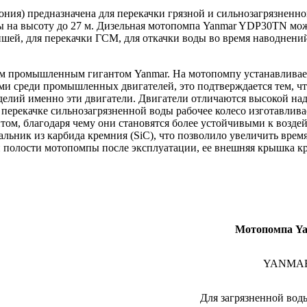
ия) предназначена для перекачки грязной и сильнозагрязненно
ды на высоту до 27 м. Дизельная мотопомпа Yanmar YDP30TN мож
ншей, для перекачки ГСМ, для откачки воды во время наводнени
 промышленным гигантом Yanmar. На мотопомпу устанавливает
ми среди промышленных двигателей, это подтверждается тем, ч
зделий именно эти двигатели. Двигатели отличаются высокой на
ерекачке сильнозагрязненной воды рабочее колесо изготавлива
ом, благодаря чему они становятся более устойчивыми к возде
льник из карбида кремния (SiC), что позволило увеличить время
полости мотопомпы после эксплуатации, ее внешняя крышка кре
Мотопомпа Y
YANMAR 
Для загрязненной вод