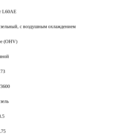
r L60AE
изельный, с воздушным охлаждением
ее (OHV)
чной
273
/3600
зель
3.5
.75