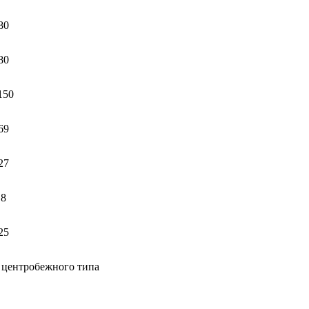
80
80
150
69
27
8
25
центробежного типа