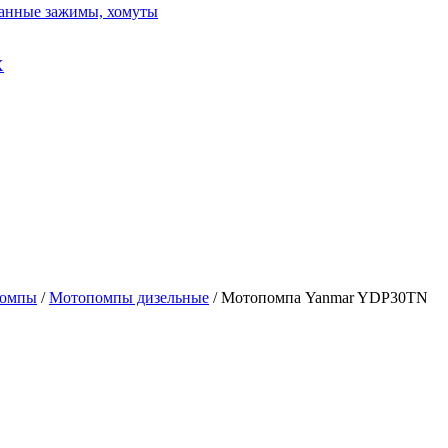
ванные зажимы, хомуты
X
омпы
/
Мотопомпы дизельные
/
Мотопомпа Yanmar YDP30TN