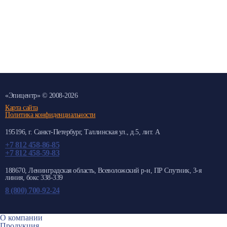
Компания ООО "Эпицентр" поздравляет с
Наступающим 2020 Годом!
Компания ООО "Эпицентр" поздравляет с Наступающим 2020 Годом!
«
Эпицентр
» © 2008-2026
Карта сайта
Политика конфиденциальности
195196
, г.
Санкт-Петербург
, Таллинская ул.
, д.5, лит. А
+7 812 458-86-85
+7 812 458-59-83
188670, Ленинградская область, Всеволожский р-н, ПР Спутник, 3-я
линия, бокс 338-339
8 (800) 700-92-24
О компании
Продукция