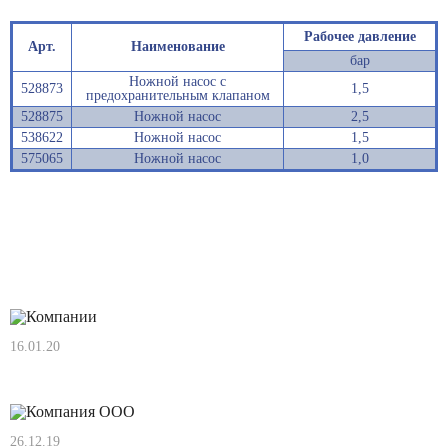
Рабочее давление
Арт.
Наименование
бар
Ножной насос с
528873
1,5
предохранительным клапаном
528875
Ножной насос
2,5
538622
Ножной насос
1,5
575065
Ножной насос
1,0
Новости
16.01.20
Нам 11 лет!!!
26.12.19