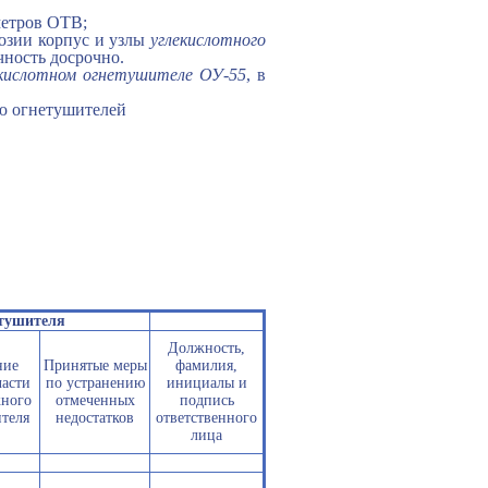
метров ОТВ;
озии корпус и узлы
углекислотного
ность досрочно.
екислотном огнетушителе ОУ-55
, в
ю огнетушителей
етушителя
Должность,
ние
Принятые меры
фамилия,
части
по устранению
инициалы и
ного
отмеченных
подпись
теля
недостатков
ответственного
лица