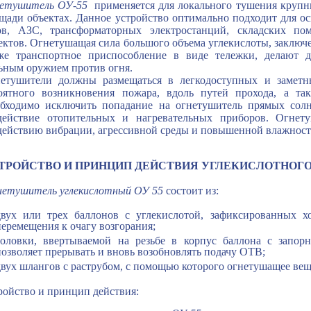
етушитель ОУ
-55
применяется для локального тушения крупн
щади объектах. Данное устройство оптимально подходит для о
ов, АЗС, трансформаторных электростанций, складских п
ектов. Огнетушащая сила большого объема углекислоты, заключе
же транспортное приспособление в виде тележки, делают д
ьным оружием против огня.
етушители должны размещаться в легкодоступных и заметны
оятного возникновения пожара, вдоль путей прохода, а т
бходимо исключить попадание на огнетушитель прямых солн
действие отопительных и нагревательных приборов. Огнет
действию вибрации, агрессивной среды и повышенной влажност
ТРОЙСТВО И ПРИНЦИП ДЕЙСТВИЯ УГЛЕКИСЛОТНОГО
нетушитель углекислотный ОУ 55
состоит из:
двух или трех баллонов с углекислотой, зафиксированных х
перемещения к очагу возгорания;
головки, ввертываемой на резьбе в корпус баллона с запорн
позволяет прерывать и вновь возобновлять подачу ОТВ;
двух шлангов с раструбом, с помощью которого огнетушащее веще
ройство и принцип действия: