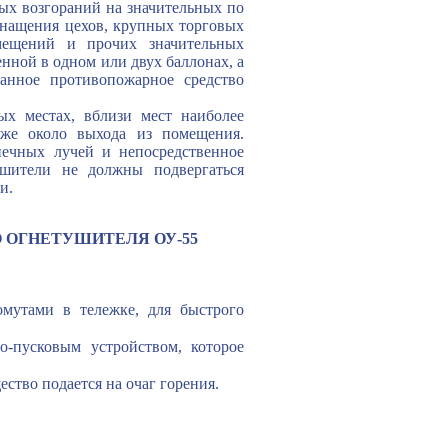
ых возгораний на значительных по
снащения цехов, крупных торговых
омещений и прочих значительных
нной в одном или двух баллонах, а
анное противопожарное средство
х местах, вблизи мест наиболее
акже около выхода из помещения
.
ечных лучей и непосредственное
ушители не должны подвергаться
и.
 ОГНЕТУШИТЕЛЯ ОУ-55
омутами в тележке, для быстрого
о-пусковым устройством, которое
ство подается на очаг горения.