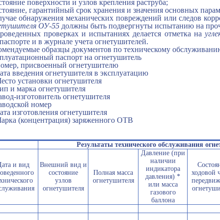
остояние поверхности и узлов крепления раструба;
остояние, гарантийный срок хранения и значения основных пара
лучае обнаружения механических повреждений или следов корр
етушителя ОУ-55
должны быть подвергнуты испытанию на проч
роведенных проверках и испытаниях делается отметка на
угл
 паспорте и в журнале учета огнетушителей.
омендуемые образцы документов по техническому обслуживани
плуатационный паспорт на огнетушитель
Номер, присвоенный огнетушителю
Дата введения огнетушителя в эксплуатацию
Место установки огнетушителя
Тип и марка огнетушителя
Завод-изготовитель огнетушителя
Заводской номер
Дата изготовления огнетушителя
Марка (концентрация) заряженного ОТВ
Результаты технического обслуживания огн
Давление (при
наличии
Дата и вид
Внешний вид и
Состоя
индикатора
оведенного
состояние
Полная масса
ходовой 
давления) *
хнического
узлов
огнет
у
шителя
передвиж
или масса
служивания
огнетушителя
огнетуши
газового
баллона