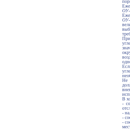
пор
Еже
ОУ-
Еже
ОУ-
вел
выб
тре
При
угл
зна
окр
воз
одн
Ес
угл
нео
Не 
дол
вне
исп
В х
- с
отс
- н
- с
- с
мес