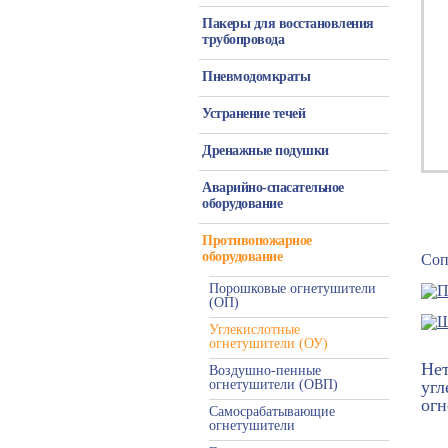
Пакеры для восстановления
трубопровода
Пневмодомкраты
Устранение течей
Дренажные подушки
Аварийно-спасательное
оборудование
Противопожарное
оборудование
Соп
Порошковые огнетушители
(ОП)
Углекислотные
огнетушители (ОУ)
Не
Воздушно-пенные
огнетушители (ОВП)
угл
огн
Самосрабатывающие
огнетушители