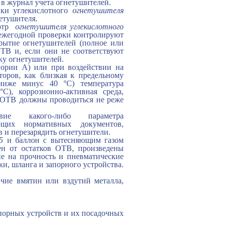
 в журнал учета огнетушителей.
ки углекислотного
огнетушителя
етушителя.
отр
огнетушителя углекислотного
е ежегодной проверки контролируют
рытие огнетушителей (полное или
ОТВ и, если они не соответствуют
ку огнетушителей.
ории А) или при воздействии на
оров, как близкая к предельному
ниже минус 40 °С) температура
), коррозионно-активная среда,
ь ОТВ должны проводиться не реже
ие какого-либо параметра
щих нормативных документов,
 и перезарядить огнетушители.
5
и баллон с вытесняющим газом
н от остатков ОТВ, произведены
е на прочность и пневматические
и, шланга и запорного устройства.
ичие вмятин или вздутий металла,
апорных устройств и их посадочных