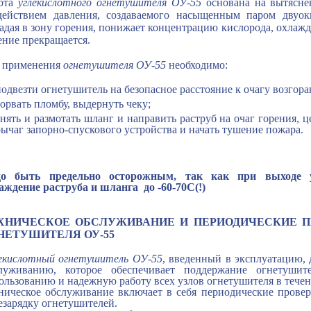
ота
углекислотного огнетушителя ОУ-55
основана на вытяснен
действием давления, создаваемого насыщенным паром двуоки
адая в зону горения, понижает концентрацию кислорода, охлажда
ение прекращается.
 применения
огнетушителя ОУ-55
необходимо:
подвезти огнетушитель
на безопасное расстояние к очагу возгоран
сорвать пломбу, выдернуть чеку;
снять и размотать шланг и направить раструб на очаг горения, 
рычаг запорно-спускового устройства и начать тушение пожара.
о быть предельно осторожным, так как при выходе у
аждение раструба и шланга до -60-70С(!)
ХНИЧЕСКОЕ ОБСЛУЖИВАНИЕ И ПЕРИОДИЧЕСКИЕ П
НЕТУШИТЕЛЯ ОУ-55
екислотный огнетушитель ОУ-55
, введенный в эксплуатацию, 
луживанию, которое обеспечивает поддержание огнетушит
ользованию и надежную работу всех узлов огнетушителя в течен
ническое обслуживание включает в себя периодические провер
езарядку огнетушителей.