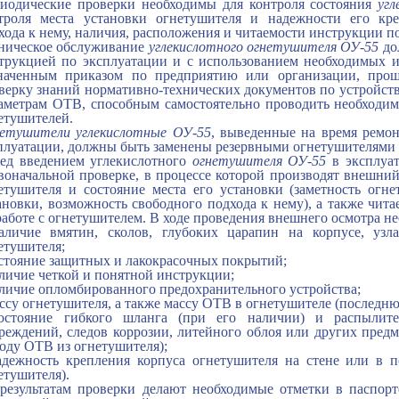
иодические проверки необходимы для контроля состояния
уг
троля места установки огнетушителя и надежности его кре
хода к нему, наличия, расположения и читаемости инструкции по
ническое обслуживание
углекислотного огнетушителя ОУ-55
до
трукцией по эксплуатации и с использованием необходимых и
наченным приказом по предприятию или организации, про
верку знаний нормативно-технических документов по устройств
аметрам ОТВ, способным самостоятельно проводить необходи
етушителей.
етушители углекислотные ОУ-55
, выведенные на время ремон
плуатации, должны быть заменены резервными огнетушителями 
ед введением углекислотного
огнетушителя ОУ-55
в эксплуат
воначальной проверке, в процессе которой производят внешни
етушителя и состояние места его установки (заметность огне
ановки, возможность свободного подхода к нему), а также чит
работе с огнетушителем. В ходе проведения внешнего осмотра н
аличие вмятин, сколов, глубоких царапин на корпусе, узл
етушителя;
остояние защитных и лакокрасочных покрытий;
аличие четкой и понятной инструкции;
аличие опломбированного предохранительного устройства;
ассу огнетушителя, а также массу ОТВ в огнетушителе (последн
остояние гибкого шланга (при его наличии) и распылит
реждений, следов коррозии, литейного облоя или других пред
оду ОТВ из огнетушителя);
адежность крепления корпуса огнетушителя на стене или в 
етушителя).
результатам проверки делают необходимые отметки в паспорт