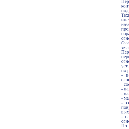
Пер
кон
под
Тех
инс
наз
про
пар
огн
Огн
экс
Пер
пер
огн
уст
по 
- н
огн
- с
- н
- н
- м
- с
пов
вых
- н
огн
По 