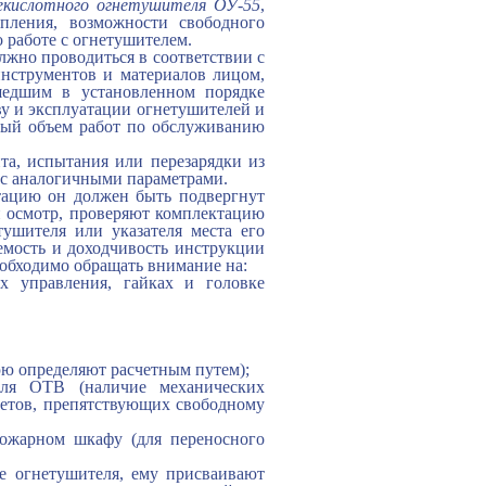
лекислотного огнетушителя ОУ-55
,
пления, возможности свободного
 работе с огнетушителем.
лжно проводиться в соответствии с
нструментов и материалов лицом,
шедшим в установленном порядке
у и эксплуатации огнетушителей и
мый объем работ по обслуживанию
та, испытания или перезарядки из
с аналогичными параметрами.
ацию он должен быть подвергнут
й осмотр, проверяют комплектацию
тушителя или указателя места его
аемость и доходчивость инструкции
еобходимо обращать внимание на:
ах управления, гайках и головке
юю определяют расчетным путем);
еля ОТВ (наличие механических
метов, препятствующих свободному
пожарном шкафу (для переносного
е огнетушителя, ему присваивают