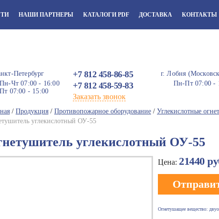
СТИ
НАШИ ПАРТНЕРЫ
КАТАЛОГИ PDF
ДОСТАВКА
КОНТАКТЫ
+7 812 458-86-85
анкт-Петербург
г. Лобня (Московск
Пн-Чт 07:00 - 16:00
Пн-Пт 07:00 - 
+7 812 458-59-83
Пт 07:00 - 15:00
Заказать звонок
ная
/
Продукция
/
Противопожарное оборудование
/
Углекислотные огне
етушитель углекислотный ОУ-55
гнетушитель углекислотный ОУ-55
21440
ру
Цена:
Отправит
Огнетушащее вещество: двуо