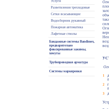
Услуги
Огн
пло
Разветвления трехходовые
зал
Сетки всасывающие
объ
так
Водосборник рукавный
сил
Пожарная автоматика
Огн
вер
Лафетные стволы
Нео
воз
Бандажные системы Bandimex,
предварительно
воз
фиксированные зажимы,
хомуты
УС
Трубопроводная арматура
Ог
Системы маркировки
Уст