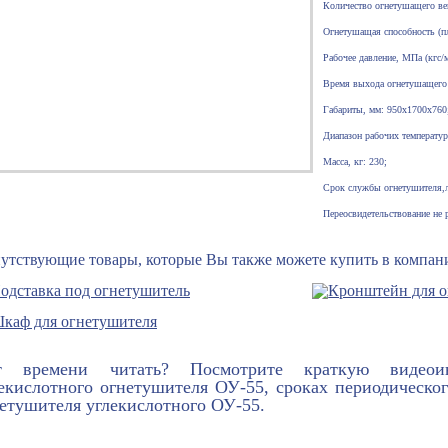
Количество огнетушащего ве
Огнетушащая способность (п
Рабочее давление, МПа (кгс/м
Время выхода огнетушащего 
Габариты, мм: 950x1700x760
Диапазон рабочих температур
Масса, кг: 230;
Срок службы огнетушителя,
Переосвидетельствование не р
утствующие товары, которые Вы также можете купить в компан
т времени читать? Посмотрите краткую видео
екислотного огнетушителя ОУ-55, сроках периодическо
етушителя углекислотного ОУ-55.