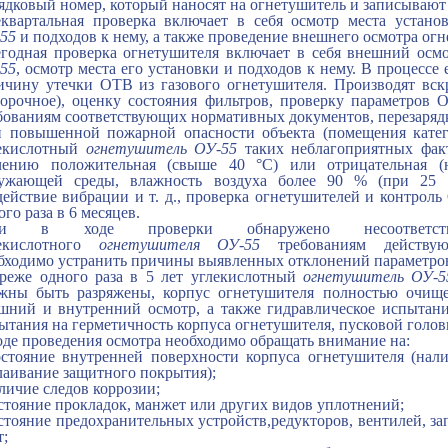
ядковый номер, который наносят на огнетушитель и записывают
квартальная проверка включает в себя осмотр места установ
55
и подходов к нему, а также проведение внешнего осмотра огн
годная проверка огнетушителя включает в себя внешний осм
55
, осмотр места его установки и подходов к нему. В процесс
ичину утечки ОТВ из газового огнетушителя. Производят вск
орочное), оценку состояния фильтров, проверку параметров 
бованиям соответствующих нормативных документов, перезаряд
 повышенной пожарной опасности объекта (помещения катег
екислотный
огнетушитель ОУ-55
таких неблагоприятных факт
чению положительная (свыше 40 °С) или отрицательная (
ужающей среды, влажность воздуха более 90 % (при 25 °С
действие вибрации и т. д., проверка огнетушителей и контрол
ого раза в 6 месяцев.
ли в ходе проверки обнаружено несоответств
екислотного
огнетушителя ОУ-55
требованиям действую
бходимо устранить причины выявленных отклонений параметров
реже одного раза в 5 лет углекислотный
огнетушитель ОУ-5
жны быть разряжены, корпус огнетушителя полностью очище
шний и внутренний осмотр, а также гидравлическое испытани
ытания на герметичность корпуса огнетушителя, пусковой головк
оде проведения осмотра необходимо обращать внимание на:
остояние внутренней поверхности корпуса огнетушителя (нал
лаивание защитного покрытия);
аличие следов коррозии;
остояние прокладок, манжет или других видов уплотнений;
остояние предохранительных устройств,редукторов, вентилей, з
т;