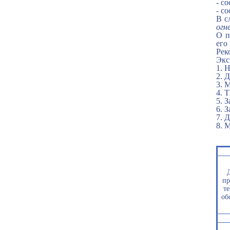
- с
- с
В с
огн
О п
его
Рек
Экс
1. 
2. 
3. 
4. 
5. 
6. 
7. 
8. 
пр
те
об