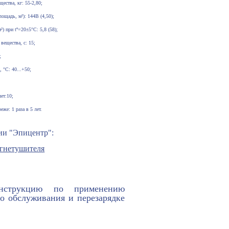
щества, кг: 55-2,80;
лощадь, м²): 144В (4,50);
²) при tº=20±5°С: 5,8 (58);
вещества, с: 15;
;
, °С: 40...+50;
лет:10;
еже: 1 раза в 5 лет.
ии "Эпицентр":
инструкцию по применению
го обслуживания и перезарядке