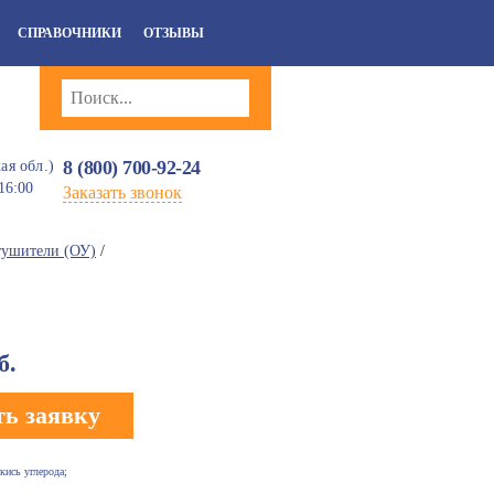
СПРАВОЧНИКИ
ОТЗЫВЫ
8 (800) 700-92-24
ая обл.)
16:00
Заказать звонок
тушители (ОУ)
/
б.
ь заявку
кись углерода;