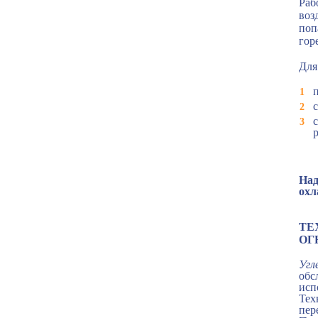
Раб
воз
поп
гор
Для
Над
охл
ТЕ
ОГ
Угл
обс
исп
Тех
пер