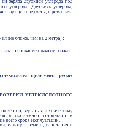
ии заряда двуокиси углерода под
си углерода. Двуокись углерода,
ет горящие предметы, в результате
ия (не ближе, чем на 2 метра) ;
целясь в основание пламени, нажать
глекислоты происходит резкое
РОВЕРКИ УГЛЕКИСЛОТНОГО
должен подвергаться техническому
еля в постоянной готовности к
ие всего срока эксплуатации.
ки, осмотры, ремонт, испытания и