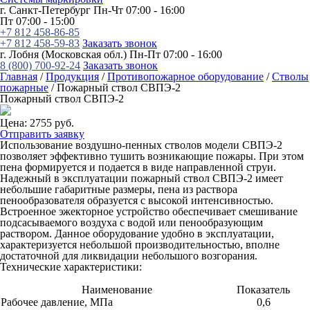
г. Санкт-Петербург
Пн-Чт 07:00 - 16:00
Пт 07:00 - 15:00
+7 812 458-86-85
+7 812 458-59-83
Заказать звонок
г. Лобня (Московская обл.)
Пн-Пт 07:00 - 16:00
8 (800) 700-92-24
Заказать звонок
Главная
/
Продукция
/
Противопожарное оборудование
/
Стволы
пожарные
/
Пожарный ствол СВПЭ-2
Пожарный ствол СВПЭ-2
Цена:
2755
руб.
Отправить заявку
Использование воздушно-пенных стволов модели СВПЭ-2
позволяет эффективно тушить возникающие пожары. При этом
пена формируется и подается в виде направленной струи.
Надежный в эксплуатации пожарный ствол СВПЭ-2 имеет
небольшие габаритные размеры, пена из раствора
пенообразователя образуется с высокой интенсивностью.
Встроенное эжекторное устройство обеспечивает смешивание
подсасываемого воздуха с водой или пенообразующим
раствором. Данное оборудование удобно в эксплуатации,
характеризуется небольшой производительностью, вполне
достаточной для ликвидации небольшого возгорания.
Технические характеристики:
Наименование
Показатель
Рабочее давление, МПа
0,6