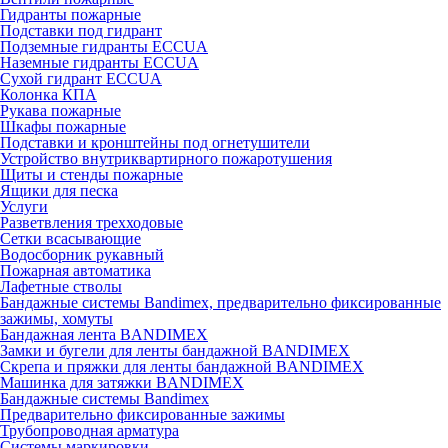
Гидранты пожарные
Подставки под гидрант
Подземные гидранты ECCUA
Наземные гидранты ECCUA
Сухой гидрант ECCUA
Колонка КПА
Рукава пожарные
Шкафы пожарные
Подставки и кронштейны под огнетушители
Устройство внутриквартирного пожаротушения
Щиты и стенды пожарные
Ящики для песка
Услуги
Разветвления трехходовые
Сетки всасывающие
Водосборник рукавный
Пожарная автоматика
Лафетные стволы
Бандажные системы Bandimex, предварительно фиксированные
зажимы, хомуты
Бандажная лента BANDIMEX
Замки и бугели для ленты бандажной BANDIMEX
Скрепа и пряжки для ленты бандажной BANDIMEX
Машинка для затяжки BANDIMEX
Бандажные системы Bandimex
Предварительно фиксированные зажимы
Трубопроводная арматура
Системы маркировки