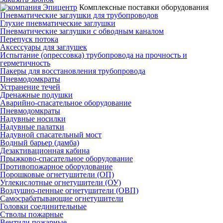
Комплексные поставки оборудования
Пневматические заглушки для трубопроводов
Глухие пневматические заглушки
Пневматические заглушки с обводным каналом
Перепуск потока
Аксессуары для заглушек
Испытание (опрессовка) трубопровода на прочность и
герметичность
Пакеры для восстановления трубопровода
Пневмодомкраты
Устранение течей
Дренажные подушки
Аварийно-спасательное оборудование
Пневмодомкраты
Надувные носилки
Надувные палатки
Надувной спасательный мост
Водный барьер (дамба)
Дезактивационная кабина
Прыжково-спасательное оборудование
Противопожарное оборудование
Порошковые огнетушители (ОП)
Углекислотные огнетушители (ОУ)
Воздушно-пенные огнетушители (ОВП)
Самосрабатывающие огнетушители
Головки соединительные
Стволы пожарные
Вентили пожарные