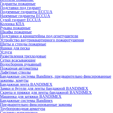
Гидранты пожарные
Подставки под гидрант
Подземные гидранты ECCUA
Наземные гидранты ECCUA
Сухой гидрант ECCUA
Колонка КПА
Рукава пожарные
Шкафы пожарные
Подставки и кронштейны под огнетушители
Устройство внутриквартирного пожаротушения
Щиты и стенды пожарные
Ящики для песка
Услуги
Разветвления трехходовые
Сетки всасывающие
Водосборник рукавный
Пожарная автоматика
Лафетные стволы
Бандажные системы Bandimex, предварительно фиксированные
зажимы, хомуты
Бандажная лента BANDIMEX
Замки и бугели для ленты бандажной BANDIMEX
Скрепа и пряжки для ленты бандажной BANDIMEX
Машинка для затяжки BANDIMEX
Бандажные системы Bandimex
Предварительно фиксированные зажимы
Трубопроводная арматура
Системы маркировки