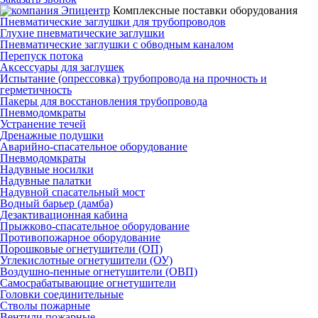
Комплексные поставки оборудования
Пневматические заглушки для трубопроводов
Глухие пневматические заглушки
Пневматические заглушки с обводным каналом
Перепуск потока
Аксессуары для заглушек
Испытание (опрессовка) трубопровода на прочность и
герметичность
Пакеры для восстановления трубопровода
Пневмодомкраты
Устранение течей
Дренажные подушки
Аварийно-спасательное оборудование
Пневмодомкраты
Надувные носилки
Надувные палатки
Надувной спасательный мост
Водный барьер (дамба)
Дезактивационная кабина
Прыжково-спасательное оборудование
Противопожарное оборудование
Порошковые огнетушители (ОП)
Углекислотные огнетушители (ОУ)
Воздушно-пенные огнетушители (ОВП)
Самосрабатывающие огнетушители
Головки соединительные
Стволы пожарные
Вентили пожарные