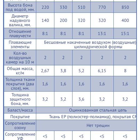
Высота бона
220
330
510
770
850
под водой, мм.
Диаметр
надувного
140
200
320
320
400
валика, мм.
Отношение
8:1
8:1
8:1
13:1
15:1
плавучести
Плавающие
Бесшовные накаченные воздухом (воздушные) 
элементы
цилиндрической формы
Кол-во
воздушных
2
2
2
2
2
камер на 10 м
Общая масса,
2,67
3,8
5,2
6,15
8
кг/м
Толщина ткани
покрытия (два
1,6
1,6
1,6
1,6
1,6
слоя), мм.
Толщина
защитного
3,2
3,2
3,6
3,2
3,2
бона, мм.
Баласт/масса
Оцинкованная стальная цепь
Покрытие
Ткань EP (полиэстер-полиамид), покрытая CR
Cопротивление
Нет трещин
озону
Сопротивление
<5
<5
<5
<5
<5
УФ