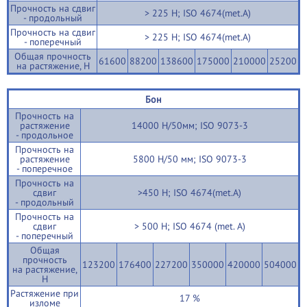
Прочность на сдвиг
> 225 Н; ISO 4674(met.A)
- продольный
Прочность на сдвиг
> 225 Н; ISO 4674(met.A)
- поперечный
Общая прочность
61600
88200
138600
175000
210000
25200
на растяжение, Н
Бон
Прочность на
растяжение
14000 Н/50мм; ISO 9073-3
- продольное
Прочность на
растяжение
5800 Н/50 мм; ISO 9073-3
- поперечное
Прочность на
сдвиг
>450 Н; ISO 4674(met.A)
- продольный
Прочность на
сдвиг
> 500 H; ISO 4674 (met. A)
- поперечный
Общая
прочность
123200
176400
227200
350000
420000
504000
на растяжение,
Н
Растяжение при
17 %
изломе