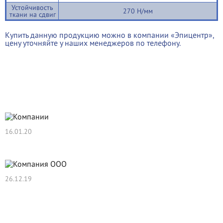
Устойчивость
270 Н/мм
ткани на сдвиг
Купить данную продукцию можно в компании «Эпицентр»,
цену уточняйте у наших менеджеров по телефону.
Новости
16.01.20
Нам 11 лет!!!
26.12.19
Компания ООО "Эпицентр" поздравляет с
Наступающим 2020 Годом!
Компания ООО "Эпицентр" поздравляет с Наступающим 2020
Годом!