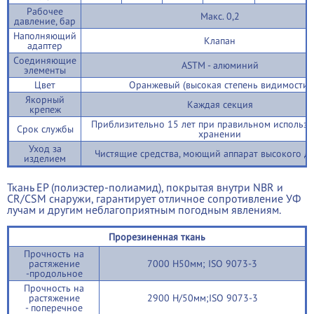
Рабочее
Макс. 0,2
давление, бар
Наполняющий
Клапан
адаптер
Соединяющие
ASTM - алюминий
элементы
Цвет
Оранжевый (высокая степень видимости)
Якорный
Каждая секция
крепеж
Приблизительно 15 лет при правильном использо
Срок службы
хранении
Уход за
Чистящие средства, моющий аппарат высокого д
изделием
Ткань ЕР (полиэстер-полиамид), покрытая внутри NBR и
CR/CSM снаружи, гарантирует отличное сопротивление УФ
лучам и другим неблагоприятным погодным явлениям.
Прорезиненная ткань
Прочность на
растяжение
7000 Н50мм; ISO 9073-3
-продольное
Прочность на
растяжение
2900 Н/50мм;ISO 9073-3
- поперечное