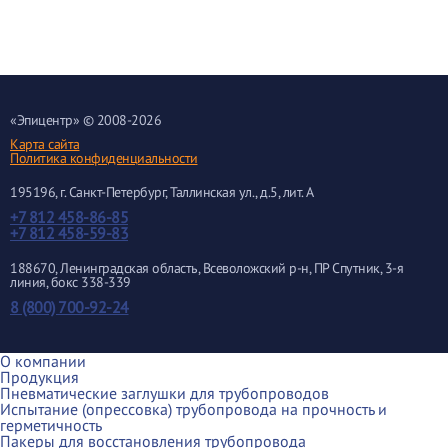
«
Эпицентр
» © 2008-2026
Карта сайта
Политика конфиденциальности
195196
, г.
Санкт-Петербург
, Таллинская ул.
, д.5, лит. А
+7 812 458-86-85
+7 812 458-59-83
188670, Ленинградская область, Всеволожский р-н, ПР Спутник, 3-я
линия, бокс 338-339
8 (800) 700-92-24
О компании
Продукция
Пневматические заглушки для трубопроводов
Испытание (опрессовка) трубопровода на прочность и
герметичность
Пакеры для восстановления трубопровода