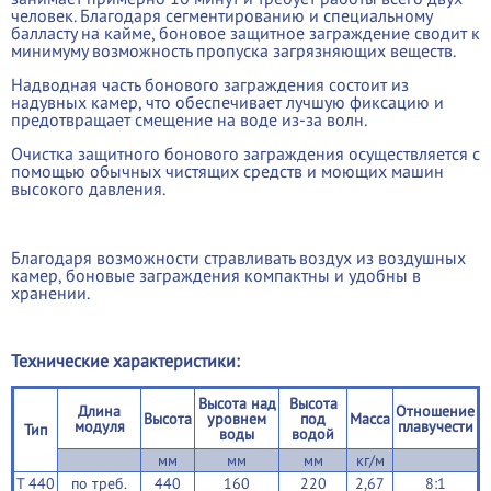
человек. Благодаря сегментированию и специальному
балласту на кайме, боновое защитное заграждение сводит к
минимуму возможность пропуска загрязняющих веществ.
Надводная часть бонового заграждения состоит из
надувных камер, что обеспечивает лучшую фиксацию и
предотвращает смещение на воде из-за волн.
Очистка защитного бонового заграждения осуществляется с
помощью обычных чистящих средств и моющих машин
высокого давления.
Благодаря возможности стравливать воздух из воздушных
камер, боновые заграждения компактны и удобны в
хранении.
Технические характеристики:
Высота над
Высота
Длина
Отношение
Высота
уровнем
под
Масса
модуля
плавучести
Тип
воды
водой
мм
мм
мм
кг/м
Т 440
по треб.
440
160
220
2,67
8:1