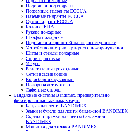
Гидранты пожарные
Подставки под гидрант
Подземные гидранты ECCUA
Наземные гидранты ECCUA
Сухой гидрант ECCUA
Колонка КПА
Рукава пожарные
Шкафы пожарные
Подставки и кронштейны под огнетушители
Устройство внутриквартирного пожаротушения
Щиты и стенды пожарные
Ящики для песка
Услуги
Разветвления трехходовые
Сетки всасывающие
Водосборник рукавный
Пожарная автоматика
Лафетные стволы
Бандажные системы Bandimex, предварительно
фиксированные зажимы, хомуты
Бандажная лента BANDIMEX
Замки и бугели для ленты бандажной BANDIMEX
Скрепа и пряжки для ленты бандажной
BANDIMEX
Машинка для затяжки BANDIMEX