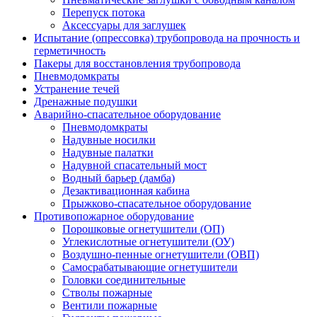
Перепуск потока
Аксессуары для заглушек
Испытание (опрессовка) трубопровода на прочность и
герметичность
Пакеры для восстановления трубопровода
Пневмодомкраты
Устранение течей
Дренажные подушки
Аварийно-спасательное оборудование
Пневмодомкраты
Надувные носилки
Надувные палатки
Надувной спасательный мост
Водный барьер (дамба)
Дезактивационная кабина
Прыжково-спасательное оборудование
Противопожарное оборудование
Порошковые огнетушители (ОП)
Углекислотные огнетушители (ОУ)
Воздушно-пенные огнетушители (ОВП)
Самосрабатывающие огнетушители
Головки соединительные
Стволы пожарные
Вентили пожарные