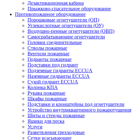
Дезактивационная кабина
Прыжково-спасательное оборудование
Противопожарное оборудование
Порошковые огнетушители (ОП)
Углекислотные огнетушители (ОУ)
Воздушно-пенные огнетушители (ОВП)
Самосрабатывающие огнетушители
Головки соединительные
Стволы пожарные
Вентили пожарные
Гидранты пожарные
Подставки под гидрант
Подземные гидранты ECCUA
Наземные гидранты ECCUA
Сухой гидрант ECCUA
Колонка КПА
Рукава пожарные
Шкафы пожарные
Подставки и кронштейны под огнетушители
Устройство внутриквартирного пожаротушения
Щиты и стенды пожарные
Ящики для песка
Услуги
Разветвления трехходовые
Сетки всасывающие