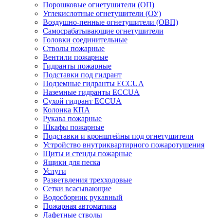
Порошковые огнетушители (ОП)
Углекислотные огнетушители (ОУ)
Воздушно-пенные огнетушители (ОВП)
Самосрабатывающие огнетушители
Головки соединительные
Стволы пожарные
Вентили пожарные
Гидранты пожарные
Подставки под гидрант
Подземные гидранты ECCUA
Наземные гидранты ECCUA
Сухой гидрант ECCUA
Колонка КПА
Рукава пожарные
Шкафы пожарные
Подставки и кронштейны под огнетушители
Устройство внутриквартирного пожаротушения
Щиты и стенды пожарные
Ящики для песка
Услуги
Разветвления трехходовые
Сетки всасывающие
Водосборник рукавный
Пожарная автоматика
Лафетные стволы