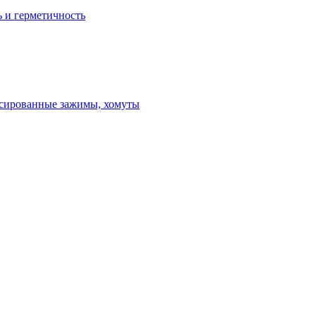
ь и герметичность
ксированные зажимы, хомуты