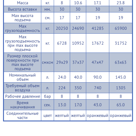
Масса
кг.
8
10.6
17.1
23.8
Высота вставки
мм.
30
30
30
30
Max высота
см.
17
17
19
19
подъема
Max
кг.
20250
24690
41285
65900
грузоподъемность
Max
грузоподъемность
кг.
6728
10952
17672
31752
при max высоте
подъема
Размер плоской
поверхности при
смхсм
29х29
37x37
47x47
63x63
max высоте
подъема
Номинальный
л.
24.0
40.0
90.0
145.0
объем
Требуемый объем
л.
224
350
740
1305
воздуха
Рабочее давление
бар
8
8
8
8
Время
сек.
13.0
17.0
43.0
65.0
накачивания
Соединительные
цвет
желтый
желтый
оранжевый
оранжевый
части