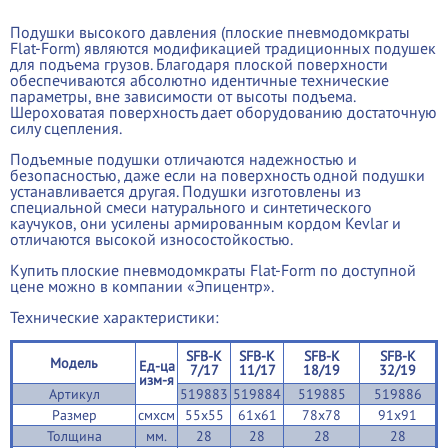
Подушки высокого давления (плоские пневмодомкраты
Flat-Form) являются модификацией традиционных подушек
для подъема грузов. Благодаря плоской поверхности
обеспечиваются абсолютно идентичные технические
параметры, вне зависимости от высоты подъема.
Шероховатая поверхность дает оборудованию достаточную
силу сцепления.
Подъемные подушки отличаются надежностью и
безопасностью, даже если на поверхность одной подушки
устанавливается другая. Подушки изготовлены из
специальной смеси натурального и синтетического
каучуков, они усилены армированным кордом Kevlar и
отличаются высокой износостойкостью.
Купить плоские пневмодомкраты Flat-Form по доступной
цене можно в компании «Эпицентр».
Технические характеристики:
SFB-K
SFB-K
SFB-K
SFB-K
Модель
Ед-ца
7/17
11/17
18/19
32/19
изм-я
Артикул
519883
519884
519885
519886
Размер
смхсм
55х55
61х61
78х78
91х91
Толщина
мм.
28
28
28
28