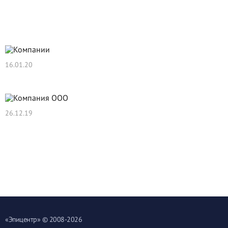
Новости
16.01.20
Нам 11 лет!!!
26.12.19
Компания ООО "Эпицентр" поздравляет с
Наступающим 2020 Годом!
Компания ООО "Эпицентр" поздравляет с Наступающим 2020
Годом!
«
Эпицентр
» © 2008-2026