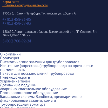
Карта сайта
Политика конфиденциальности
195196
, г.
Санкт-Петербург
, Таллинская ул.
, д.5, лит. А
+7 812 458-86-85
+7 812 458-59-83
188670, Ленинградская область, Всеволожский р-н, ПР Спутник, 3-я
линия, бокс 338-339
8 (800) 700-92-24
О компании
Продукция
Пневматические заглушки для трубопроводов
Испытание (опрессовка) трубопровода на прочность и
герметичность
Пакеры для восстановления трубопровода
Пневмодомкраты
Устранение течей
Дренажные подушки
Аварийно-спасательное оборудование
Противопожарное оборудование
Бандажные системы Bandimex, предварительно
фиксированные зажимы, хомуты
Трубопроводная арматура