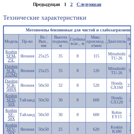
Предыдущая
1
2
Следующая
Технические характеристики
Мотопомпы бензиновые для чистой и слабозагрязненн
Вх./
Высота
Макс.
Глубина
Вес
Модель
Пр-во
Вых.,
подъема,
производ.,
Двигатель
всас., м
кг.
мм
м
л/мин
Кoshin
Mitsubishi
SEM-
Япония
25х25
35
8
115
6,5
TU-26
25L
Daishin
Mitsubishi
SCR-
Япония
25х25
35
8
120
5,1
TU-26
252M2
Daishin
Honda
SCR-
Япония
50х50
32
8
520
23,
GX160
50HX
Кoshin
Honda
SEH-
Тайланд
50х50
30
8
600
24
GX120
50X
Кoshin
Robin
SE-
Тайланд
50х50
30
8
600
23
EY15
50X
Кoshin
Koshin
SEV-
Япония
50х50
25
8
620
24
K180
50X