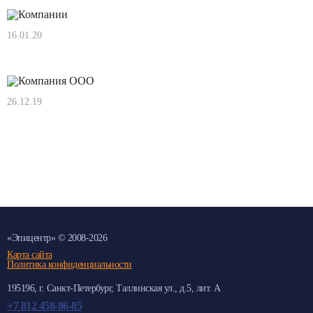
16.01.20
Нам 11 лет!!!
26.12.19
Компания ООО "Эпицентр" поздравляет с
Наступающим 2020 Годом!
Компания ООО "Эпицентр" поздравляет с Наступающим 2020 Годом!
«
Эпицентр
» © 2008-2026
Карта сайта
Политика конфиденциальности
195196
, г.
Санкт-Петербург
, Таллинская ул.
, д.5, лит. А
+7 812 458-86-85