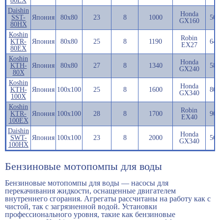
80EX
Daishin
Honda
SST-
Япония
80х80
23
8
1000
50
GX160
80HX
Кoshin
Robin
KTR-
Япония
80х80
25
8
1190
64
EX27
80EX
Кoshin
Honda
KTH-
Япония
80х80
27
8
1340
58
GX240
80X
Кoshin
Honda
KTH-
Япония
100х100
25
8
1600
80
GX340
100X
Кoshin
Robin
KTR-
Япония
100х100
28
8
1700
90
EX40
100EX
Daishin
Honda
SWT-
Япония
100х100
23
8
2000
56
GX340
100HX
Бензиновые мотопомпы для воды
Бензиновые мотопомпы для воды — насосы для
перекачивания жидкости, оснащенные двигателем
внутреннего сгорания. Агрегаты рассчитаны на работу как с
чистой, так с загрязненной водой. Установки
профессионального уровня, такие как бензиновые