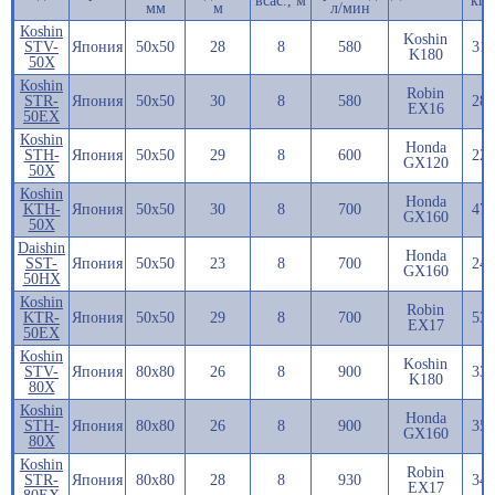
всас., м
кг.
мм
м
л/мин
Кoshin
Koshin
STV-
Япония
50х50
28
8
580
31
K180
50X
Кoshin
Robin
STR-
Япония
50х50
30
8
580
28
EX16
50EX
Кoshin
Honda
STH-
Япония
50х50
29
8
600
22
GX120
50X
Кoshin
Honda
KTH-
Япония
50х50
30
8
700
47
GX160
50X
Daishin
Honda
SST-
Япония
50х50
23
8
700
24
GX160
50HX
Кoshin
Robin
KTR-
Япония
50х50
29
8
700
53
EX17
50EX
Кoshin
Koshin
STV-
Япония
80х80
26
8
900
33
K180
80X
Кoshin
Honda
STH-
Япония
80х80
26
8
900
35
GX160
80X
Кoshin
Robin
STR-
Япония
80х80
28
8
930
34
EX17