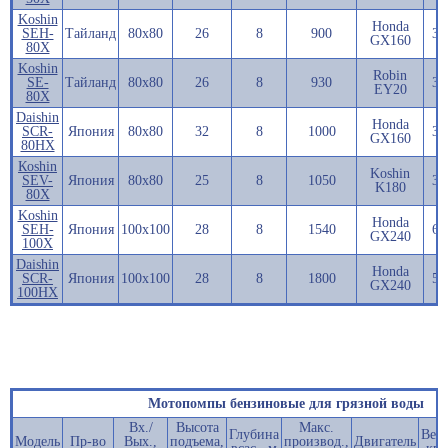
Koshin
Honda
SEH-
Тайланд
80х80
26
8
900
34
GX160
80X
Koshin
Robin
SE-
Тайланд
80х80
26
8
930
34
EY20
80X
Daishin
Honda
SCR-
Япония
80х80
32
8
1000
30
GX160
80HX
Кoshin
Koshin
SEV-
Япония
80х80
25
8
1050
30
K180
80X
Koshin
Honda
SEH-
Япония
100х100
28
8
1540
66
GX240
100X
Daishin
Honda
SCR-
Япония
100х100
28
8
1800
50
GX240
100HX
Мотопомпы бензиновые для грязной воды
Вх./
Высота
Макс.
Глубина
Вес,
Модель
Пр-во
Вых.,
подъема,
производ.,
Двигатель